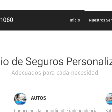
t. 81060
Inicio
Nuestros Ser
cio de Seguros Personali
Adecuados para cada necesidad-
AUTOS
Conocemos la comodidad e independencia
Sab