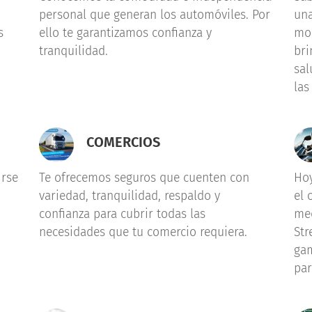
personal que generan los automóviles. Por
una
s
ello te garantizamos confianza y
mom
tranquilidad.
bri
sal
las
COMERCIOS
irse
Te ofrecemos seguros que cuenten con
Ho
variedad, tranquilidad, respaldo y
el 
confianza para cubrir todas las
med
necesidades que tu comercio requiera.
Str
gam
par